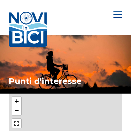
Novi in bici
men
Punti d'interesse
+
−