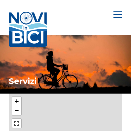
Novi in bici
men
Servizi
+
−