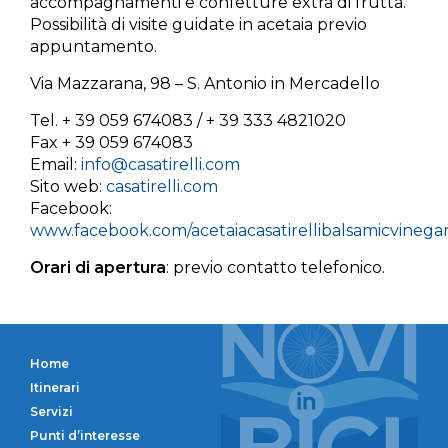
accompagnamenti e confetture extra di frutta.
Possibilità di visite guidate in acetaia previo
appuntamento.
Via Mazzarana, 98 – S. Antonio in Mercadello
Tel. + 39 059 674083 / + 39 333 4821020
Fax + 39 059 674083
Email:
info@casatirelli.com
Sito web:
casatirelli.com
Facebook:
www.facebook.com/acetaiacasatirellibalsamicvinega
Orari di apertura
: previo contatto telefonico.
Home
Itinerari
Servizi
Punti d’interesse